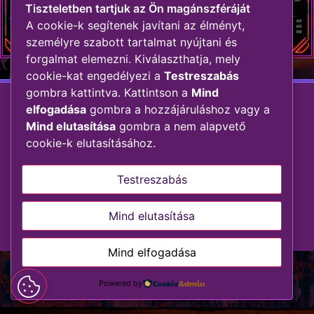
Tiszteletben tartjuk az Ön magánszféráját
A cookie-k segítenek javítani az élményt,
személyre szabott tartalmat nyújtani és
forgalmat elemezni. Kiválaszthatja, mely
cookie-kat engedélyezi a
Testreszabás
gombra kattintva. Kattintson a
Mind
elfogadása
gombra a hozzájáruláshoz vagy a
Mind elutasítása
gombra a nem alapvető
© 2026 STENK.
cookie-k elutasításához.
ÁSZF
Házirend
All rights
reserved.
Testreszabás
Mind elutasítása
Mind elfogadása
Powered by