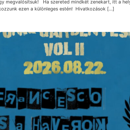
gy megvalósítsuk! Ha szereted mindkét zenekart, itt a hel
lálkozzunk ezen a különleges estén! Hivatkozások […]
.