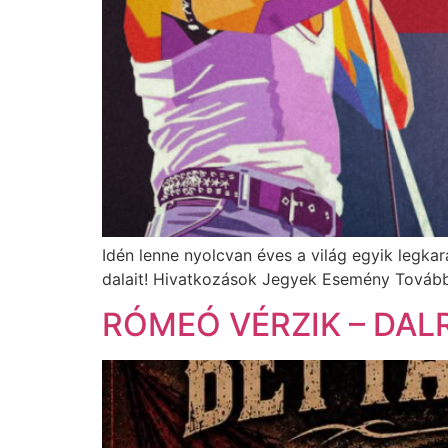
Idén lenne nyolcvan éves a világ egyik legka
dalait! Hivatkozások Jegyek Esemény Továb
RÓMEÓ VÉRZIK – DAL