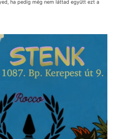
yed, ha pedig még nem láttad együtt ezt a