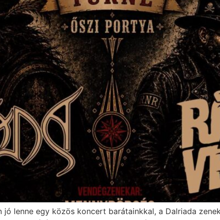
 jó lenne egy közös koncert barátainkkal, a Dalriada zene