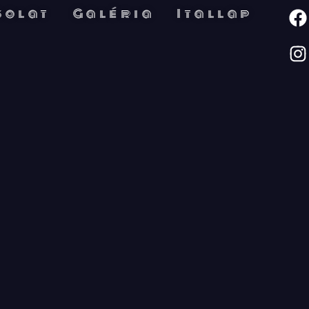
solat
Galéria
Itallap