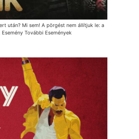
 után? Mi sem! A pörgést nem állítjuk le: a
yek Esemény További Események