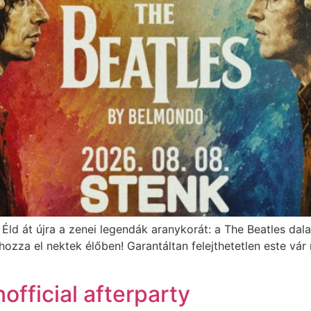
d át újra a zenei legendák aranykorát: a The Beatles dala
ozza el nektek élőben! Garantáltan felejthetetlen este vár 
fficial afterparty