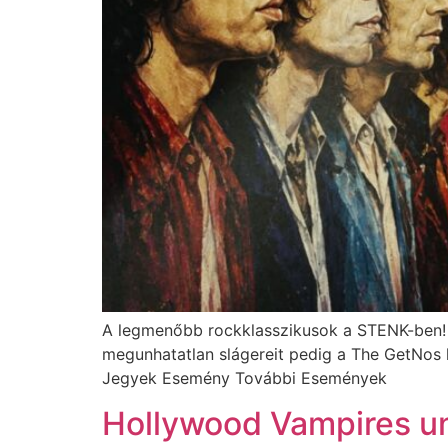
A legmenőbb rockklasszikusok a STENK-ben! Él
megunhatatlan slágereit pedig a The GetNos h
Jegyek Esemény További Események
Hollywood Vampires uno